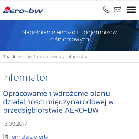
Napełnianie aerozoli i pojemników
ciśnieniowych
Znajdujesz się:
Strona główna
/
Informator
Informator
Opracowanie i wdrożenie planu
działalności międzynarodowej w
przedsiębiorstwie AERO-BW
13.09.2017
Formularz oferty